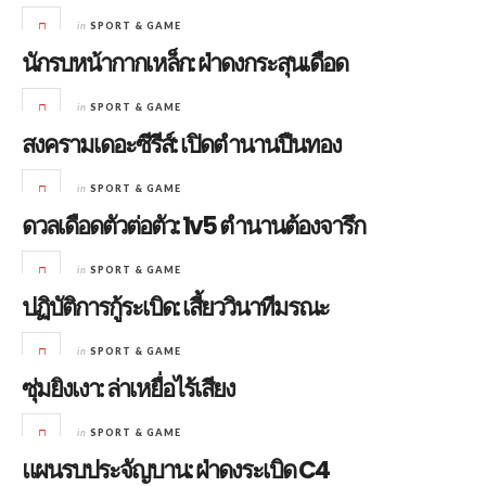
in
SPORT & GAME
นักรบหน้ากากเหล็ก: ฝ่าดงกระสุนเดือด
in
SPORT & GAME
สงครามเดอะซีรีส์: เปิดตำนานปืนทอง
in
SPORT & GAME
ดวลเดือดตัวต่อตัว: 1v5 ตำนานต้องจารึก
in
SPORT & GAME
ปฏิบัติการกู้ระเบิด: เสี้ยววินาทีมรณะ
in
SPORT & GAME
ซุ่มยิงเงา: ล่าเหยื่อไร้เสียง
in
SPORT & GAME
แผนรบประจัญบาน: ฝ่าดงระเบิด C4