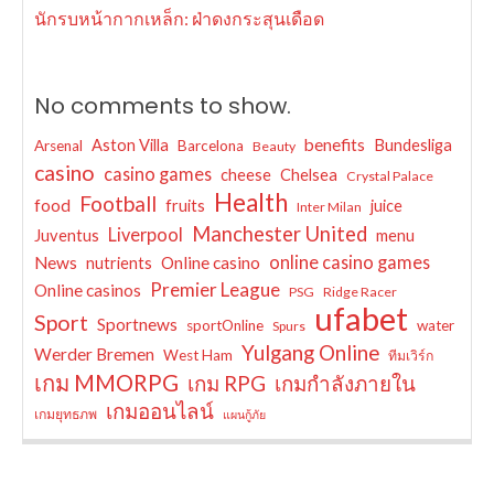
นักรบหน้ากากเหล็ก: ฝ่าดงกระสุนเดือด
No comments to show.
benefits
Aston Villa
Bundesliga
Arsenal
Barcelona
Beauty
casino
casino games
cheese
Chelsea
Crystal Palace
Health
Football
food
fruits
juice
Inter Milan
Manchester United
Liverpool
Juventus
menu
online casino games
News
Online casino
nutrients
Premier League
Online casinos
PSG
Ridge Racer
ufabet
Sport
Sportnews
sportOnline
water
Spurs
Yulgang Online
Werder Bremen
West Ham
ทีมเวิร์ก
เกม MMORPG
เกม RPG
เกมกำลังภายใน
เกมออนไลน์
เกมยุทธภพ
แผนกู้ภัย