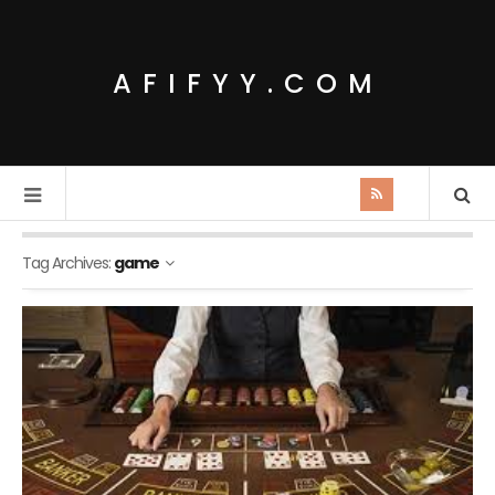
AFIFYY.COM
Tag Archives:
game