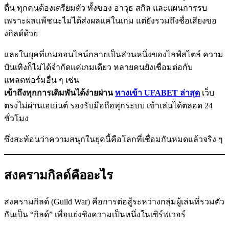
ตื่น ทุกคนต้องเตรียมตัว ทั้งของ อาวุธ สกิล และแผนการรบ
เพราะผลแพ้ชนะไม่ได้ส่งผลแค่ในเกม แต่ยังรวมถึงชื่อเสียงขอ
งกิลด์ด้วย
และในยุคที่เกมออนไลน์กลายเป็นส่วนหนึ่งของไลฟ์สไตล์ ความ
บันเทิงก็ไม่ได้จำกัดแค่เกมเดียว หลายคนยังเชื่อมต่อกับ
แพลตฟอร์มอื่น ๆ เช่น
เข้าถึงทุกการเดิมพันได้ง่ายผ่าน
ทางเข้า UFABET ล่าสุด
เว็บ
ตรงไม่ผ่านเอเย่นต์ รองรับมือถือทุกระบบ เข้าเล่นได้ตลอด 24
ชั่วโมง
ซึ่งสะท้อนว่าความสนุกในยุคนี้คือโลกที่เชื่อมกันหมดแล้วจริง ๆ
สงครามกิลด์คืออะไร
สงครามกิลด์ (Guild War) คือการต่อสู้ระหว่างกลุ่มผู้เล่นที่รวมตัว
กันเป็น “กิลด์” เพื่อแย่งชิงความเป็นหนึ่งในเซิร์ฟเวอร์