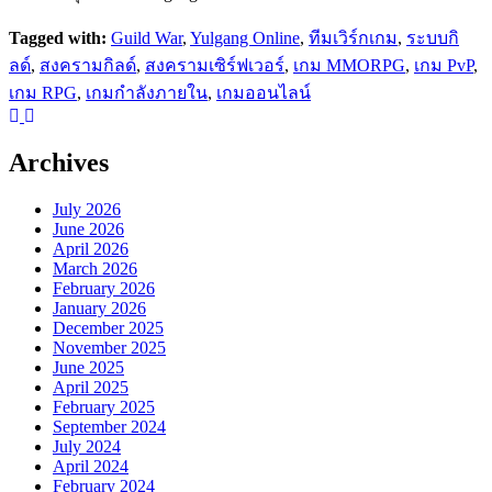
Tagged with:
Guild War
,
Yulgang Online
,
ทีมเวิร์กเกม
,
ระบบกิ
ลด์
,
สงครามกิลด์
,
สงครามเซิร์ฟเวอร์
,
เกม MMORPG
,
เกม PvP
,
เกม RPG
,
เกมกำลังภายใน
,
เกมออนไลน์
Archives
July 2026
June 2026
April 2026
March 2026
February 2026
January 2026
December 2025
November 2025
June 2025
April 2025
February 2025
September 2024
July 2024
April 2024
February 2024