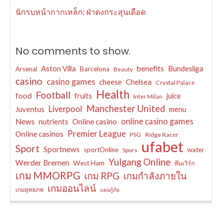
นักรบหน้ากากเหล็ก: ฝ่าดงกระสุนเดือด
No comments to show.
benefits
Aston Villa
Bundesliga
Arsenal
Barcelona
Beauty
casino
casino games
cheese
Chelsea
Crystal Palace
Health
Football
food
fruits
juice
Inter Milan
Manchester United
Liverpool
Juventus
menu
online casino games
News
Online casino
nutrients
Premier League
Online casinos
PSG
Ridge Racer
ufabet
Sport
Sportnews
sportOnline
water
Spurs
Yulgang Online
Werder Bremen
West Ham
ทีมเวิร์ก
เกม MMORPG
เกม RPG
เกมกำลังภายใน
เกมออนไลน์
เกมยุทธภพ
แผนกู้ภัย