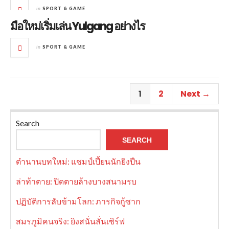
in
SPORT & GAME
มือใหม่เริ่มเล่น Yulgang อย่างไร
in
SPORT & GAME
1
2
Next →
Search
SEARCH
ตำนานบทใหม่: แชมป์เปี้ยนนักยิงปืน
ล่าท้าตาย: ปิดตายล้างบางสนามรบ
ปฏิบัติการลับข้ามโลก: ภารกิจกู้ซาก
สมรภูมิคนจริง: ยิงสนั่นลั่นเซิร์ฟ