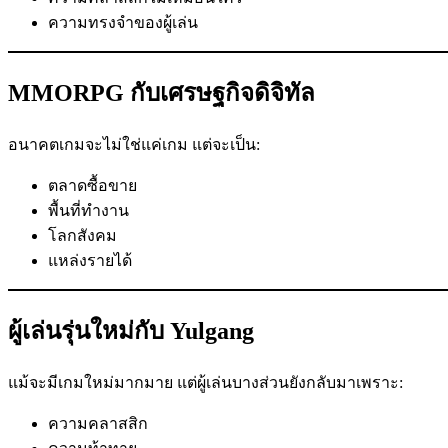
ความทรงจำของผู้เล่น
MMORPG กับเศรษฐกิจดิจิทัล
อนาคตเกมจะไม่ใช่แค่เกม แต่จะเป็น:
ตลาดซื้อขาย
พื้นที่ทำงาน
โลกสังคม
แหล่งรายได้
ผู้เล่นรุ่นใหม่กับ Yulgang
แม้จะมีเกมใหม่มากมาย แต่ผู้เล่นบางส่วนยังกลับมาเพราะ:
ความคลาสสิก