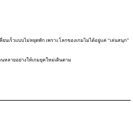
นเร็วแบบไม่หยุดพัก เพราะโลกของเกมไม่ได้อยู่แค่ “เล่นสนุก”
ฐานหลายอย่างให้เกมยุคใหม่เดินตาม