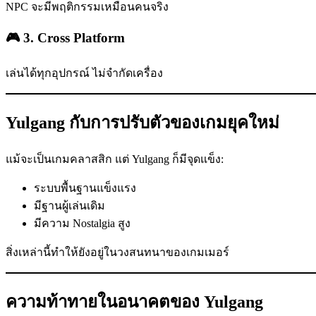
NPC จะมีพฤติกรรมเหมือนคนจริง
🎮 3. Cross Platform
เล่นได้ทุกอุปกรณ์ ไม่จำกัดเครื่อง
Yulgang กับการปรับตัวของเกมยุคใหม่
แม้จะเป็นเกมคลาสสิก แต่ Yulgang ก็มีจุดแข็ง:
ระบบพื้นฐานแข็งแรง
มีฐานผู้เล่นเดิม
มีความ Nostalgia สูง
สิ่งเหล่านี้ทำให้ยังอยู่ในวงสนทนาของเกมเมอร์
ความท้าทายในอนาคตของ Yulgang