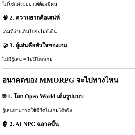
ไม่ใช่แค่ระบบ แต่ต้องมีคน
🧠 2. ความยากคือเสน่ห์
เกมที่ง่ายเกินไปจะไม่ยั่งยืน
🤝 3. ผู้เล่นคือหัวใจของเกม
ไม่มีผู้เล่น = ไม่มีโลกเกม
อนาคตของ MMORPG จะไปทางไหน
🌐 1. โลก Open World เต็มรูปแบบ
ผู้เล่นสามารถใช้ชีวิตในเกมได้จริง
🤖 2. AI NPC ฉลาดขึ้น