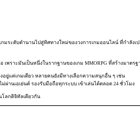
ะดับตำนานไปสู่ทิศทางใหม่ของวงการเกมออนไลน์ ที่กำลังเปลี่ย
อยู่เสมอ เพราะมันเป็นหนึ่งในรากฐานของเกม MMORPG ที่สร้างมาตร
เองอยู่แค่เกมเดียว หลายคนยังมีทางเลือกความสนุกอื่น ๆ เช่น
ม่ผ่านเอเย่นต์ รองรับมือถือทุกระบบ เข้าเล่นได้ตลอด 24 ชั่วโมง
โลกดิจิทัลเดียวกัน