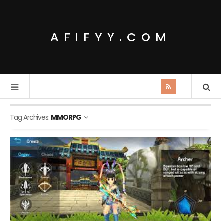
AFIFYY.COM
Tag Archives:
MMORPG