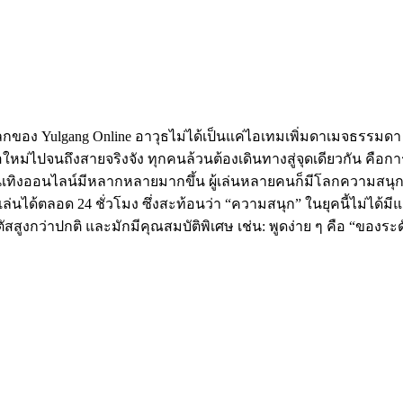
ในโลกของ Yulgang Online อาวุธไม่ได้เป็นแค่ไอเทมเพิ่มดาเมจธรรม
อใหม่ไปจนถึงสายจริงจัง ทุกคนล้วนต้องเดินทางสู่จุดเดียวกัน คือการ
เทิงออนไลน์มีหลากหลายมากขึ้น ผู้เล่นหลายคนก็มีโลกความสนุกหล
เล่นได้ตลอด 24 ชั่วโมง ซึ่งสะท้อนว่า “ความสนุก” ในยุคนี้ไม่ได้ม
สสูงกว่าปกติ และมักมีคุณสมบัติพิเศษ เช่น: พูดง่าย ๆ คือ “ของระด