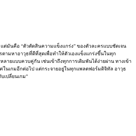
ดา แต่มันคือ “ตัวตัดสินความแข็งแกร่ง” ของตัวละครแบบชัดเจน
ตามหาอาวุธที่ดีที่สุดเพื่อทำให้ตัวเองแข็งแกร่งขึ้นในทุก
ายแบบควบคู่กัน เช่นเข้าถึงทุกการเดิมพันได้ง่ายผ่าน ทางเข้า
ีแค่ในเกมอีกต่อไป แต่กระจายอยู่ในทุกแพลตฟอร์มดิจิทัล อาวุธ
ับเปลี่ยนเกม”