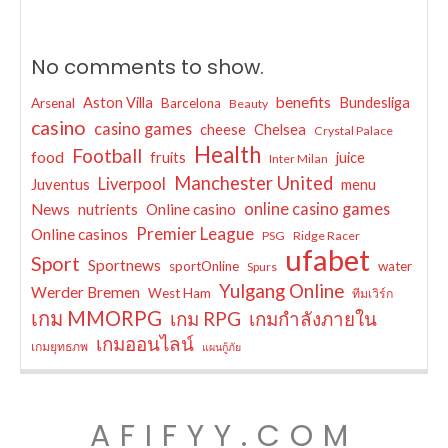
No comments to show.
benefits
Aston Villa
Bundesliga
Arsenal
Barcelona
Beauty
casino
casino games
cheese
Chelsea
Crystal Palace
Health
Football
food
fruits
juice
Inter Milan
Manchester United
Liverpool
Juventus
menu
online casino games
News
Online casino
nutrients
Premier League
Online casinos
PSG
Ridge Racer
ufabet
Sport
Sportnews
sportOnline
water
Spurs
Yulgang Online
Werder Bremen
West Ham
ทีมเวิร์ก
เกม MMORPG
เกม RPG
เกมกำลังภายใน
เกมออนไลน์
เกมยุทธภพ
แผนกู้ภัย
AFIFYY.COM