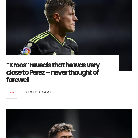
“Kroos” reveals that he was very
close to Perez – never thought of
farewell
in
SPORT & GAME