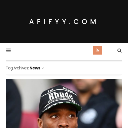
AFIFYY.COM
Tag Archives:
News