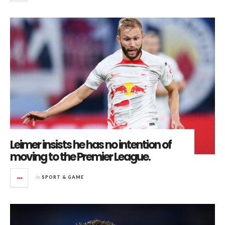
Leimer insists he has no intention of
moving to the Premier League.
in
SPORT & GAME