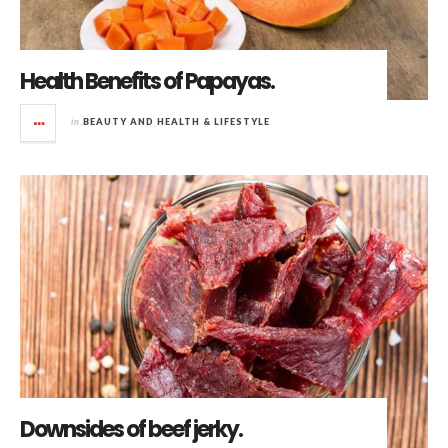
Health Benefits of Papayas.
in
BEAUTY AND HEALTH & LIFESTYLE
Downsides of beef jerky.