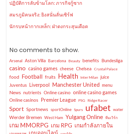
ปฏิบัติการลับข้ามโลก: ภารกิจกู้ซาก
สมรภูมิคนจริง: ยิงสนั่นลั่นเซิร์ฟ
นักรบหน้ากากเหล็ก: ฝ่าดงกระสุนเดือด
No comments to show.
benefits
Aston Villa
Bundesliga
Arsenal
Barcelona
Beauty
casino
casino games
cheese
Chelsea
Crystal Palace
Health
Football
food
fruits
juice
Inter Milan
Manchester United
Liverpool
Juventus
menu
online casino games
News
Online casino
nutrients
Premier League
Online casinos
PSG
Ridge Racer
ufabet
Sport
Sportnews
sportOnline
water
Spurs
Yulgang Online
Werder Bremen
West Ham
ทีมเวิร์ก
เกม MMORPG
เกม RPG
เกมกำลังภายใน
เกมออนไลน์
เกมยุทธภพ
แผนกู้ภัย