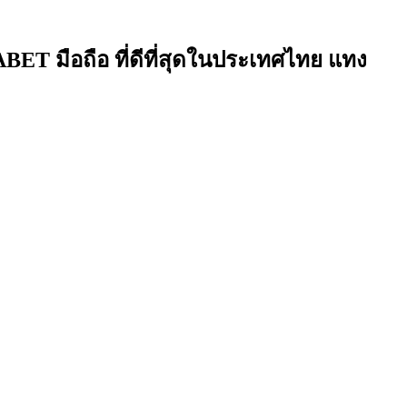
ET มือถือ ที่ดีที่สุดในประเทศไทย แทง