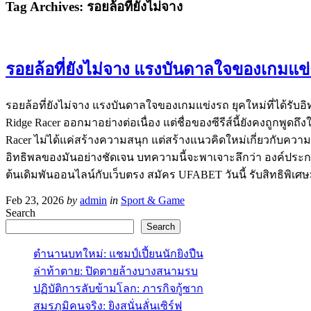
Tag Archives:
รอยล้อที่ยังไม่จาง
รอยล้อที่ยังไม่จาง แรงบันดาลใจของเกมแข
รอยล้อที่ยังไม่จาง แรงบันดาลใจของเกมแข่งรถ ยุคใหม่ที่ได้รับอ
Ridge Racer ออกมาอย่างต่อเนื่อง แต่ชื่อของซีรีส์นี้ยังคงถูกพ
Racer ไม่ได้แค่สร้างความสนุก แต่สร้างแนวคิดใหม่เกี่ยวกับควา
อิทธิพลของมันอย่างชัดเจน บทความนี้จะพาเจาะลึกว่า องค์ประ
ต้นเดิมพันออนไลน์กับเว็บตรง สมัคร UFABET วันนี้ รับสิทธิพ
Feb 23, 2026
by
admin
in
Sport & Game
Search
Search
ตำนานบทใหม่: แชมป์เปี้ยนนักยิงปืน
ล่าท้าตาย: ปิดตายล้างบางสนามรบ
ปฏิบัติการลับข้ามโลก: ภารกิจกู้ซาก
สมรภูมิคนจริง: ยิงสนั่นลั่นเซิร์ฟ