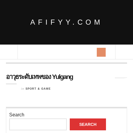
AFIFYY.COM
Tag Archives:
ระบบอัปเกรด
อาวุธระดับเทพของ Yulgang
in
SPORT & GAME
Search
SEARCH