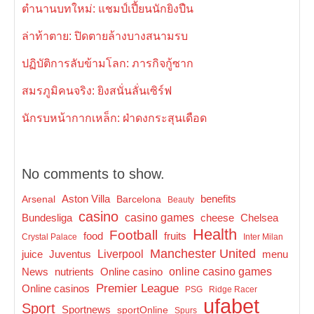
ตำนานบทใหม่: แชมป์เปี้ยนนักยิงปืน
ล่าท้าตาย: ปิดตายล้างบางสนามรบ
ปฏิบัติการลับข้ามโลก: ภารกิจกู้ซาก
สมรภูมิคนจริง: ยิงสนั่นลั่นเซิร์ฟ
นักรบหน้ากากเหล็ก: ฝ่าดงกระสุนเดือด
No comments to show.
benefits
Aston Villa
Arsenal
Barcelona
Beauty
casino
casino games
Bundesliga
cheese
Chelsea
Health
Football
food
fruits
Crystal Palace
Inter Milan
Manchester United
Liverpool
juice
Juventus
menu
online casino games
News
Online casino
nutrients
Premier League
Online casinos
PSG
Ridge Racer
ufabet
Sport
Sportnews
sportOnline
Spurs