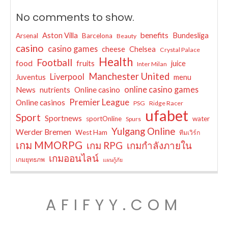
No comments to show.
benefits
Aston Villa
Bundesliga
Arsenal
Barcelona
Beauty
casino
casino games
cheese
Chelsea
Crystal Palace
Health
Football
food
fruits
juice
Inter Milan
Manchester United
Liverpool
Juventus
menu
online casino games
News
Online casino
nutrients
Premier League
Online casinos
PSG
Ridge Racer
ufabet
Sport
Sportnews
sportOnline
water
Spurs
Yulgang Online
Werder Bremen
West Ham
ทีมเวิร์ก
เกม MMORPG
เกม RPG
เกมกำลังภายใน
เกมออนไลน์
เกมยุทธภพ
แผนกู้ภัย
AFIFYY.COM