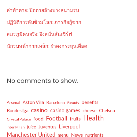
ล่าท้าตาย: ปิดตายล้างบางสนามรบ
ปฏิบัติการลับข้ามโลก: ภารกิจกู้ซาก
สมรภูมิคนจริง: ยิงสนั่นลั่นเซิร์ฟ
นักรบหน้ากากเหล็ก: ฝ่าดงกระสุนเดือด
No comments to show.
benefits
Aston Villa
Arsenal
Barcelona
Beauty
casino
casino games
Bundesliga
cheese
Chelsea
Health
Football
food
fruits
Crystal Palace
Liverpool
juice
Juventus
Inter Milan
Manchester United
News
menu
nutrients