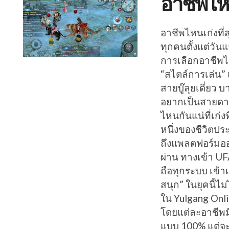
อาชีพไห
อาชีพไหนเก่งที่ส
ทุกคนตั้งแต่วัน
การเลือกอาชีพไม่
“สไตล์การเล่น
สายบู๊ลุยเดี่ย
อยากเป็นสายดา
ไหนกันแน่ที่เก่
หนึ่งของชีวิตป
ถึงแพลตฟอร์มออน
ผ่าน ทางเข้า UF
ถือทุกระบบ เข้า
สนุก” ในยุคนี้ไ
ใน Yulgang Onl
โดยแต่ละอาชีพมีจ
แบบ 100% แต่จะข