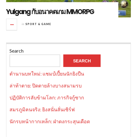
Yulgang กับอนาคตเกม MMORPG
in
SPORT & GAME
Search
SEARCH
ตำนานบทใหม่: แชมป์เปี้ยนนักยิงปืน
ล่าท้าตาย: ปิดตายล้างบางสนามรบ
ปฏิบัติการลับข้ามโลก: ภารกิจกู้ซาก
สมรภูมิคนจริง: ยิงสนั่นลั่นเซิร์ฟ
นักรบหน้ากากเหล็ก: ฝ่าดงกระสุนเดือด