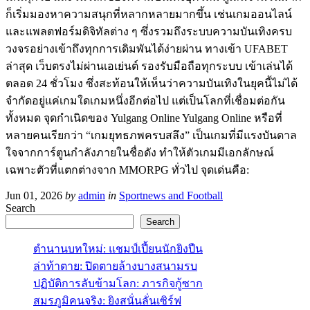
ก็เริ่มมองหาความสนุกที่หลากหลายมากขึ้น เช่นเกมออนไลน์
และแพลตฟอร์มดิจิทัลต่าง ๆ ซึ่งรวมถึงระบบความบันเทิงครบ
วงจรอย่างเข้าถึงทุกการเดิมพันได้ง่ายผ่าน ทางเข้า UFABET
ล่าสุด เว็บตรงไม่ผ่านเอเย่นต์ รองรับมือถือทุกระบบ เข้าเล่นได้
ตลอด 24 ชั่วโมง ซึ่งสะท้อนให้เห็นว่าความบันเทิงในยุคนี้ไม่ได้
จำกัดอยู่แค่เกมใดเกมหนึ่งอีกต่อไป แต่เป็นโลกที่เชื่อมต่อกัน
ทั้งหมด จุดกำเนิดของ Yulgang Online Yulgang Online หรือที่
หลายคนเรียกว่า “เกมยุทธภพครบสลึง” เป็นเกมที่มีแรงบันดาล
ใจจากการ์ตูนกำลังภายในชื่อดัง ทำให้ตัวเกมมีเอกลักษณ์
เฉพาะตัวที่แตกต่างจาก MMORPG ทั่วไป จุดเด่นคือ:
Jun 01, 2026
by
admin
in
Sportnews and Football
Search
Search
ตำนานบทใหม่: แชมป์เปี้ยนนักยิงปืน
ล่าท้าตาย: ปิดตายล้างบางสนามรบ
ปฏิบัติการลับข้ามโลก: ภารกิจกู้ซาก
สมรภูมิคนจริง: ยิงสนั่นลั่นเซิร์ฟ