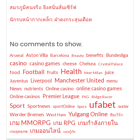
สมรภูมิคนจริง: ยิงสนั่นลั่นเซิร์ฟ
นักรบหน้ากากเหล็ก: ฝ่าดงกระสุนเดือด
No comments to show.
benefits
Aston Villa
Bundesliga
Arsenal
Barcelona
Beauty
casino
casino games
cheese
Chelsea
Crystal Palace
Health
Football
food
fruits
juice
Inter Milan
Manchester United
Liverpool
Juventus
menu
online casino games
News
Online casino
nutrients
Premier League
Online casinos
PSG
Ridge Racer
ufabet
Sport
Sportnews
sportOnline
water
Spurs
Yulgang Online
Werder Bremen
West Ham
ทีมเวิร์ก
เกม MMORPG
เกม RPG
เกมกำลังภายใน
เกมออนไลน์
เกมยุทธภพ
แผนกู้ภัย