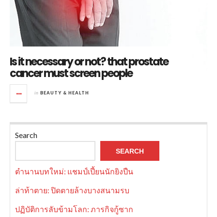
Is it necessary or not? that prostate
cancer must screen people
in
BEAUTY & HEALTH
Search
SEARCH
ตำนานบทใหม่: แชมป์เปี้ยนนักยิงปืน
ล่าท้าตาย: ปิดตายล้างบางสนามรบ
ปฏิบัติการลับข้ามโลก: ภารกิจกู้ซาก