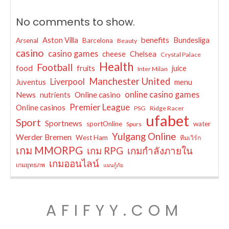
No comments to show.
benefits
Aston Villa
Bundesliga
Arsenal
Barcelona
Beauty
casino
casino games
cheese
Chelsea
Crystal Palace
Health
Football
food
fruits
juice
Inter Milan
Manchester United
Liverpool
Juventus
menu
online casino games
News
Online casino
nutrients
Premier League
Online casinos
PSG
Ridge Racer
ufabet
Sport
Sportnews
sportOnline
water
Spurs
Yulgang Online
Werder Bremen
West Ham
ทีมเวิร์ก
เกม MMORPG
เกม RPG
เกมกำลังภายใน
เกมออนไลน์
เกมยุทธภพ
แผนกู้ภัย
AFIFYY.COM