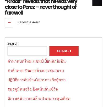
“Kroos” reveals that he was very
close to Perez – never thought of
farewell
in
SPORT & GAME
Search
SEARCH
ตำนานบทใหม่: แชมป์เปี้ยนนักยิงปืน
ล่าท้าตาย: ปิดตายล้างบางสนามรบ
ปฏิบัติการลับข้ามโลก: ภารกิจกู้ซาก
สมรภูมิคนจริง: ยิงสนั่นลั่นเซิร์ฟ
นักรบหน้ากากเหล็ก: ฝ่าดงกระสุนเดือด