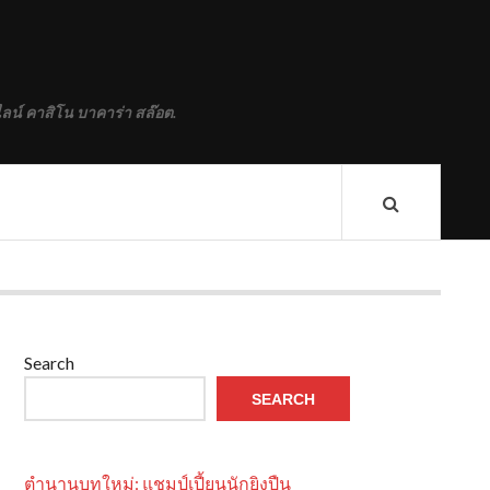
ลน์ คาสิโน บาคาร่า สล๊อต.
Search
SEARCH
ตำนานบทใหม่: แชมป์เปี้ยนนักยิงปืน