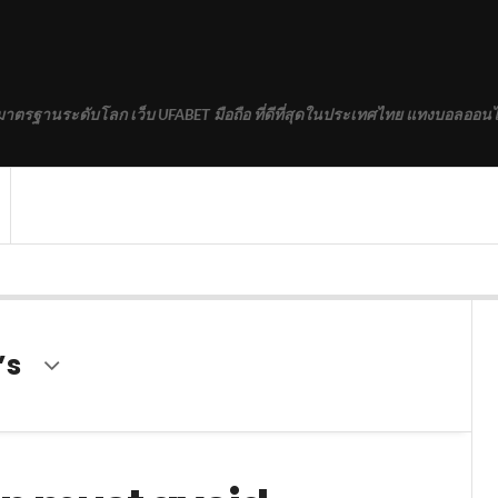
้มาตรฐานระดับโลก เว็บ UFABET มือถือ ที่ดีที่สุดในประเทศไทย แทงบอลออนไ
’s