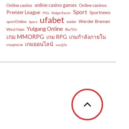
online casino games
Online casino
Online casinos
Sport
Premier League
Sportnews
PSG
Ridge Racer
ufabet
Werder Bremen
sportOnline
water
Spurs
Yulgang Online
West Ham
ทีมเวิร์ก
เกม MMORPG
เกม RPG
เกมกำลังภายใน
เกมออนไลน์
เกมยุทธภพ
แผนกู้ภัย