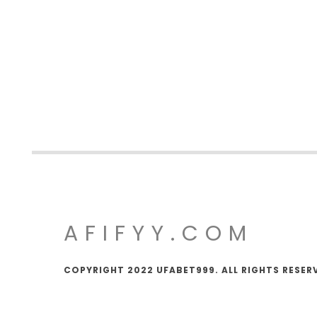
AFIFYY.COM
COPYRIGHT 2022 UFABET999. ALL RIGHTS RESER