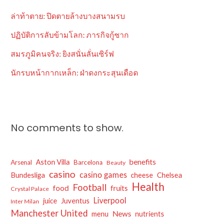
ล่าท้าตาย: ปิดตายล้างบางสนามรบ
ปฏิบัติการลับข้ามโลก: ภารกิจกู้ซาก
สมรภูมิคนจริง: ยิงสนั่นลั่นเซิร์ฟ
นักรบหน้ากากเหล็ก: ฝ่าดงกระสุนเดือด
No comments to show.
benefits
Aston Villa
Arsenal
Barcelona
Beauty
casino
casino games
Bundesliga
cheese
Chelsea
Health
Football
food
fruits
Crystal Palace
Liverpool
juice
Juventus
Inter Milan
Manchester United
News
menu
nutrients