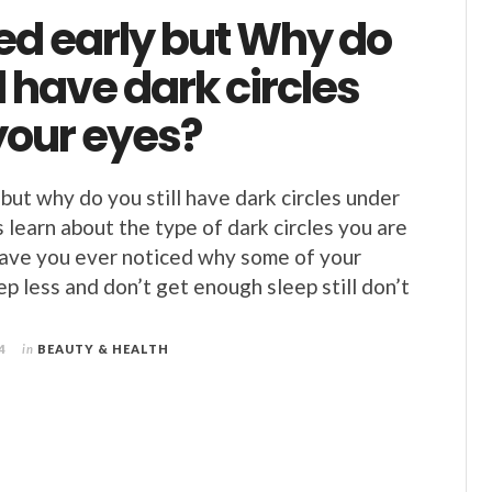
ed early but Why do
ll have dark circles
your eyes?
but why do you still have dark circles under
 learn about the type of dark circles you are
ave you ever noticed why some of your
p less and don’t get enough sleep still don’t
4
in
BEAUTY & HEALTH