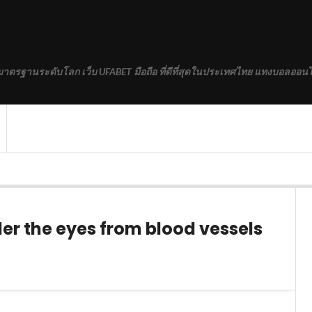
้มาตรฐานระดับโลก เว็บ UFABET มือถือ ที่ดีที่สุดในประเทศไทย แทงบอลออนไ
der the eyes from blood vessels