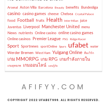
benefits
Aston Villa
Bundesliga
Arsenal
Barcelona
Beauty
casino
casino games
cheese
Chelsea
Crystal Palace
Health
Football
food
fruits
juice
Inter Milan
Manchester United
Liverpool
Juventus
menu
online casino games
News
Online casino
nutrients
Premier League
Online casinos
PSG
Ridge Racer
ufabet
Sport
Sportnews
sportOnline
water
Spurs
Yulgang Online
Werder Bremen
West Ham
ทีมเวิร์ก
เกม MMORPG
เกม RPG
เกมกำลังภายใน
เกมออนไลน์
เกมยุทธภพ
แผนกู้ภัย
AFIFYY.COM
COPYRIGHT 2022 UFABET999. ALL RIGHTS RESERVED.