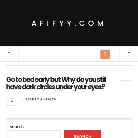
AFIFYY.COM
Tag Archives:
Edema
Go to bed early but Why do you still
have dark circles under your eyes?
in
BEAUTY & HEALTH
Search
SEARCH