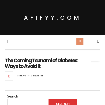
AFIFYY.COM
Tag Archives:
glucose tolerance
The Coming Tsunami of Diabetes:
Ways to Avoid It
in
BEAUTY & HEALTH
Search
SEARCH