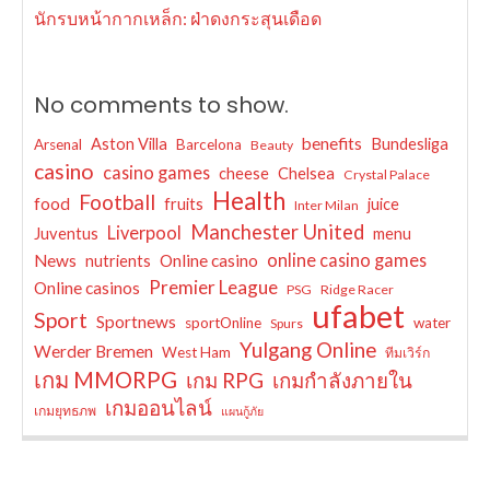
นักรบหน้ากากเหล็ก: ฝ่าดงกระสุนเดือด
No comments to show.
benefits
Aston Villa
Bundesliga
Arsenal
Barcelona
Beauty
casino
casino games
cheese
Chelsea
Crystal Palace
Health
Football
food
fruits
juice
Inter Milan
Manchester United
Liverpool
Juventus
menu
online casino games
News
Online casino
nutrients
Premier League
Online casinos
PSG
Ridge Racer
ufabet
Sport
Sportnews
sportOnline
water
Spurs
Yulgang Online
Werder Bremen
West Ham
ทีมเวิร์ก
เกม MMORPG
เกม RPG
เกมกำลังภายใน
เกมออนไลน์
เกมยุทธภพ
แผนกู้ภัย