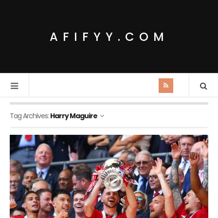
AFIFYY.COM
Tag Archives:
Harry Maguire