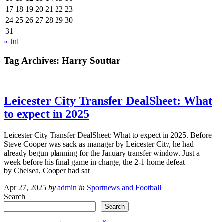
17
18
19
20
21
22
23
24
25
26
27
28
29
30
31
« Jul
Tag Archives:
Harry Souttar
Leicester City Transfer DealSheet: What
to expect in 2025
Leicester City Transfer DealSheet: What to expect in 2025. Before
Steve Cooper was sack as manager by Leicester City, he had
already begun planning for the January transfer window. Just a
week before his final game in charge, the 2-1 home defeat
by Chelsea, Cooper had sat
Apr 27, 2025
by
admin
in
Sportnews and Football
Search
Search