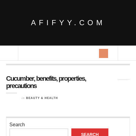
AFIFYY.COM
Tag Archives:
Iron
Cucumber, benefits, properties,
precautions
in
BEAUTY & HEALTH
Search
SEARCH