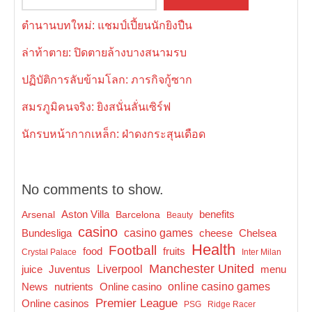
ตำนานบทใหม่: แชมป์เปี้ยนนักยิงปืน
ล่าท้าตาย: ปิดตายล้างบางสนามรบ
ปฏิบัติการลับข้ามโลก: ภารกิจกู้ซาก
สมรภูมิคนจริง: ยิงสนั่นลั่นเซิร์ฟ
นักรบหน้ากากเหล็ก: ฝ่าดงกระสุนเดือด
No comments to show.
benefits
Aston Villa
Arsenal
Barcelona
Beauty
casino
casino games
Bundesliga
cheese
Chelsea
Health
Football
food
fruits
Crystal Palace
Inter Milan
Manchester United
Liverpool
juice
Juventus
menu
online casino games
News
Online casino
nutrients
Premier League
Online casinos
PSG
Ridge Racer