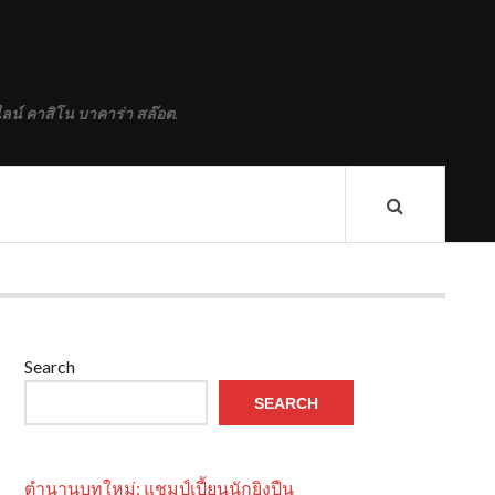
ลน์ คาสิโน บาคาร่า สล๊อต.
Search
SEARCH
ตำนานบทใหม่: แชมป์เปี้ยนนักยิงปืน