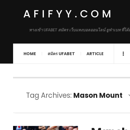
AFIFYY.COM
ทางเข้า UFABET สมัคร เว็บแทงบอลออนไลน์ ยูฟ่าเบท ที่ได
HOME
สมัคร UFABET
ARTICLE
Tag Archives:
Mason Mount