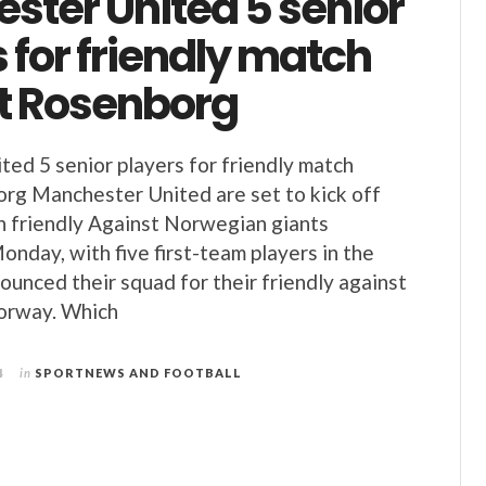
ster United 5 senior
 for friendly match
t Rosenborg
ed 5 senior players for friendly match
rg Manchester United are set to kick off
n friendly Against Norwegian giants
nday, with five first-team players in the
ounced their squad for their friendly against
orway. Which
4
in
SPORTNEWS AND FOOTBALL