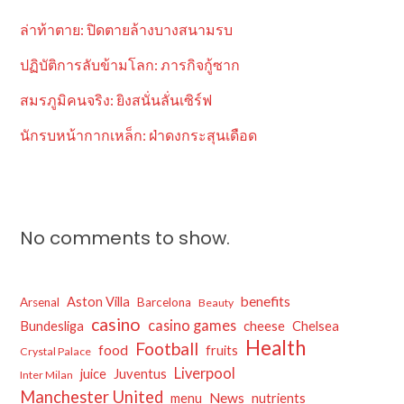
ล่าท้าตาย: ปิดตายล้างบางสนามรบ
ปฏิบัติการลับข้ามโลก: ภารกิจกู้ซาก
สมรภูมิคนจริง: ยิงสนั่นลั่นเซิร์ฟ
นักรบหน้ากากเหล็ก: ฝ่าดงกระสุนเดือด
No comments to show.
benefits
Aston Villa
Arsenal
Barcelona
Beauty
casino
casino games
Bundesliga
cheese
Chelsea
Health
Football
food
fruits
Crystal Palace
Liverpool
juice
Juventus
Inter Milan
Manchester United
News
menu
nutrients