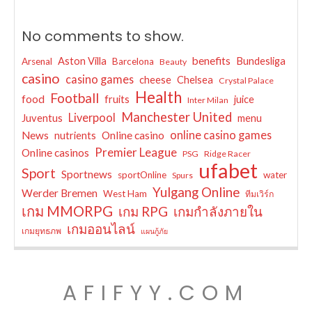
No comments to show.
benefits
Aston Villa
Bundesliga
Arsenal
Barcelona
Beauty
casino
casino games
cheese
Chelsea
Crystal Palace
Health
Football
food
fruits
juice
Inter Milan
Manchester United
Liverpool
Juventus
menu
online casino games
News
Online casino
nutrients
Premier League
Online casinos
PSG
Ridge Racer
ufabet
Sport
Sportnews
sportOnline
water
Spurs
Yulgang Online
Werder Bremen
West Ham
ทีมเวิร์ก
เกม MMORPG
เกม RPG
เกมกำลังภายใน
เกมออนไลน์
เกมยุทธภพ
แผนกู้ภัย
AFIFYY.COM