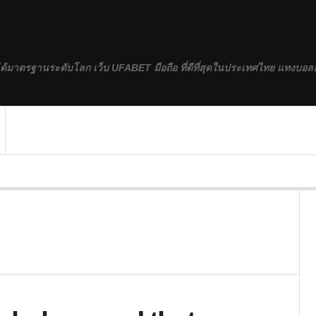
ได้มาตรฐานระดับโลก เว็บ UFABET มือถือ ที่ดีที่สุดในประเทศไทย แทงบอล