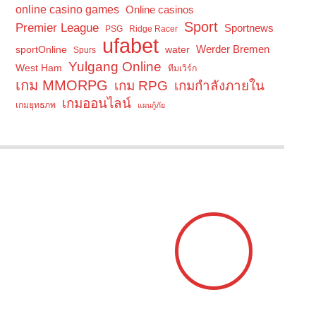
online casino games
Online casinos
Sport
Premier League
Sportnews
PSG
Ridge Racer
ufabet
Werder Bremen
sportOnline
water
Spurs
Yulgang Online
West Ham
ทีมเวิร์ก
เกม MMORPG
เกม RPG
เกมกำลังภายใน
เกมออนไลน์
เกมยุทธภพ
แผนกู้ภัย