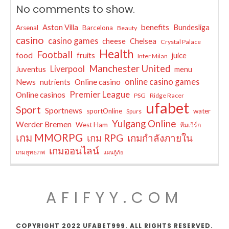
No comments to show.
benefits
Aston Villa
Bundesliga
Arsenal
Barcelona
Beauty
casino
casino games
cheese
Chelsea
Crystal Palace
Health
Football
food
fruits
juice
Inter Milan
Manchester United
Liverpool
Juventus
menu
online casino games
News
Online casino
nutrients
Premier League
Online casinos
PSG
Ridge Racer
ufabet
Sport
Sportnews
sportOnline
water
Spurs
Yulgang Online
Werder Bremen
West Ham
ทีมเวิร์ก
เกม MMORPG
เกม RPG
เกมกำลังภายใน
เกมออนไลน์
เกมยุทธภพ
แผนกู้ภัย
AFIFYY.COM
COPYRIGHT 2022 UFABET999. ALL RIGHTS RESERVED.