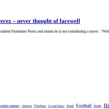
Perez – never thought of farewell
esident Florentino Perez and insists he is not considering a move . “Wh
He
Football
casino games
food
cheese
Chelsea
fruits
Crystal Palace