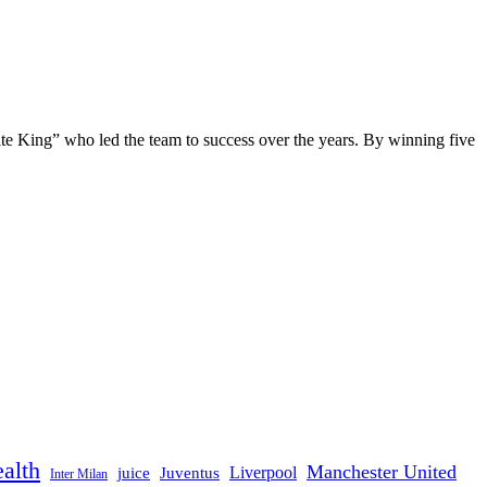
ite King” who led the team to success over the years. By winning five
alth
Manchester United
Liverpool
juice
Juventus
Inter Milan