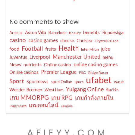
No comments to show.
benefits
Aston Villa
Bundesliga
Arsenal
Barcelona
Beauty
casino
casino games
cheese
Chelsea
Crystal Palace
Health
Football
food
fruits
juice
Inter Milan
Manchester United
Liverpool
Juventus
menu
online casino games
News
Online casino
nutrients
Premier League
Online casinos
PSG
Ridge Racer
ufabet
Sport
Sportnews
sportOnline
water
Spurs
Yulgang Online
Werder Bremen
West Ham
ทีมเวิร์ก
เกม MMORPG
เกม RPG
เกมกำลังภายใน
เกมออนไลน์
เกมยุทธภพ
แผนกู้ภัย
AFIFYY.COM