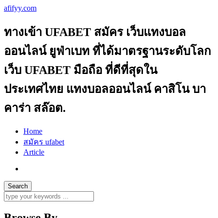
afifyy.com
ทางเข้า UFABET สมัคร เว็บแทงบอล
ออนไลน์ ยูฟ่าเบท ที่ได้มาตรฐานระดับโลก
เว็บ UFABET มือถือ ที่ดีที่สุดใน
ประเทศไทย แทงบอลออนไลน์ คาสิโน บา
คาร่า สล๊อต.
Home
สมัคร ufabet
Article
Browse By