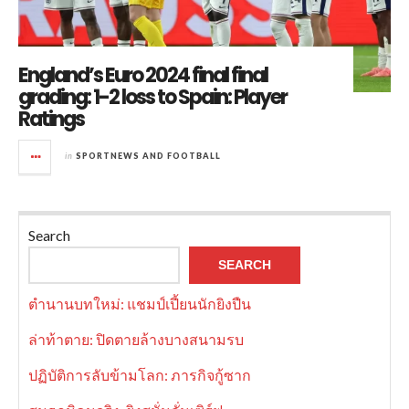
England’s Euro 2024 final final
grading: 1-2 loss to Spain: Player
Ratings
in
SPORTNEWS AND FOOTBALL
Search
SEARCH
ตำนานบทใหม่: แชมป์เปี้ยนนักยิงปืน
ล่าท้าตาย: ปิดตายล้างบางสนามรบ
ปฏิบัติการลับข้ามโลก: ภารกิจกู้ซาก