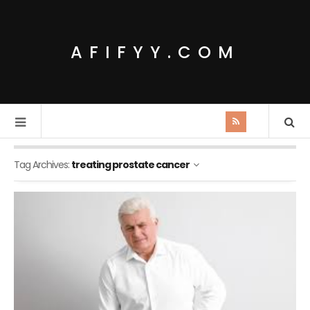
AFIFYY.COM
Tag Archives:
treating prostate cancer