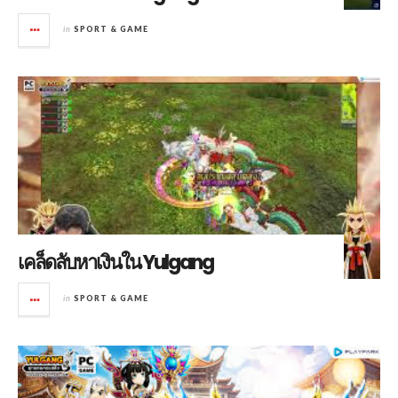
in
SPORT & GAME
เคล็ดลับหาเงินใน Yulgang
in
SPORT & GAME