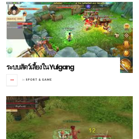
ระบบสัตว์เลี้ยงใน Yulgang
in
SPORT & GAME