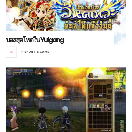
บอสสุดโหดใน Yulgang
in
SPORT & GAME