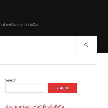
ลน์ คาสิโน บาคาร่า สล๊อต.
Search
SEARCH
ตำนานบทใหม่: แชมป์เปี้ยนนักยิงปืน