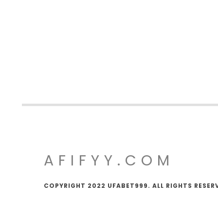
AFIFYY.COM
COPYRIGHT 2022 UFABET999. ALL RIGHTS RESER