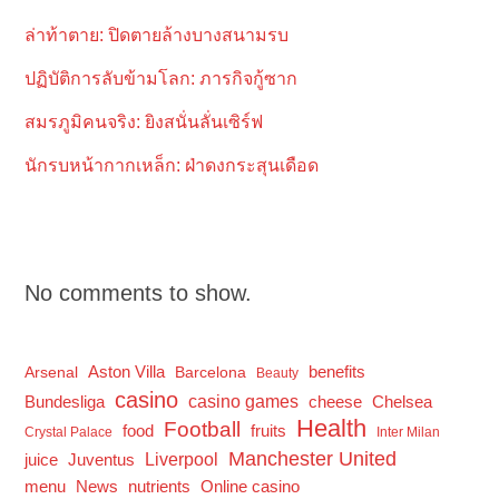
ล่าท้าตาย: ปิดตายล้างบางสนามรบ
ปฏิบัติการลับข้ามโลก: ภารกิจกู้ซาก
สมรภูมิคนจริง: ยิงสนั่นลั่นเซิร์ฟ
นักรบหน้ากากเหล็ก: ฝ่าดงกระสุนเดือด
No comments to show.
benefits
Aston Villa
Arsenal
Barcelona
Beauty
casino
casino games
Bundesliga
cheese
Chelsea
Health
Football
food
fruits
Crystal Palace
Inter Milan
Manchester United
Liverpool
juice
Juventus
News
Online casino
menu
nutrients