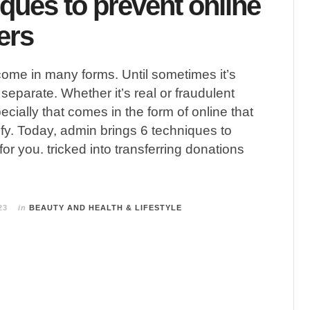
iques to prevent online
ers
ome in many forms. Until sometimes it’s
to separate. Whether it’s real or fraudulent
ially that comes in the form of online that
verify. Today, admin brings 6 techniques to
or you. tricked into transferring donations
23
in
BEAUTY AND HEALTH & LIFESTYLE