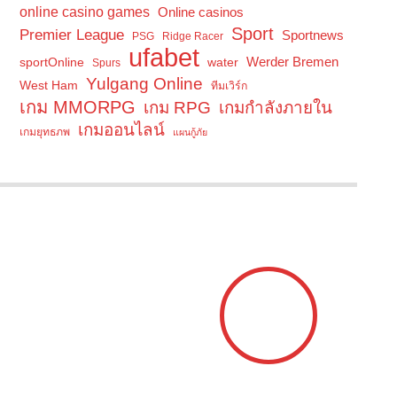
online casino games
Online casinos
Sport
Premier League
Sportnews
PSG
Ridge Racer
ufabet
Werder Bremen
sportOnline
water
Spurs
Yulgang Online
West Ham
ทีมเวิร์ก
เกม MMORPG
เกม RPG
เกมกำลังภายใน
เกมออนไลน์
เกมยุทธภพ
แผนกู้ภัย