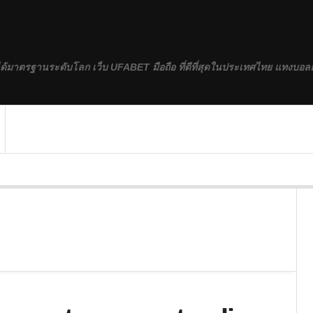
ได้มาตรฐานระดับโลก เว็บ UFABET มือถือ ที่ดีที่สุดในประเทศไทย แทงบอล