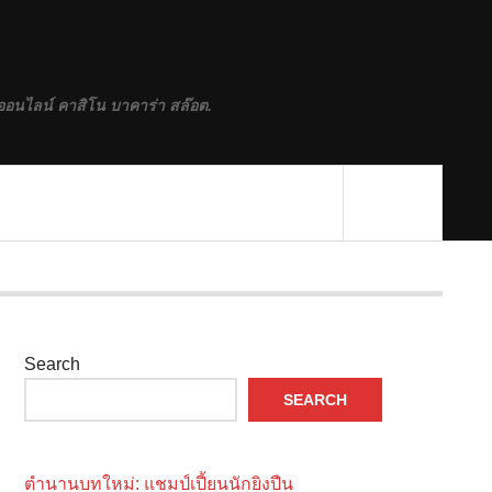
ออนไลน์ คาสิโน บาคาร่า สล๊อต.
Search
SEARCH
ตำนานบทใหม่: แชมป์เปี้ยนนักยิงปืน