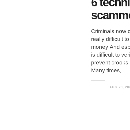
6 techn
scamm
Criminals now c
really difficult 
money And espec
is difficult to 
prevent crooks f
Many times,
AUG 20, 20