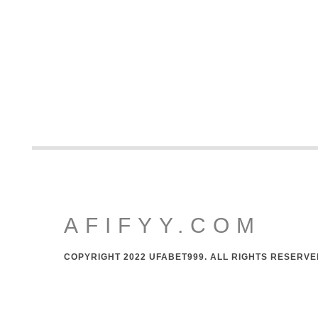
AFIFYY.COM
COPYRIGHT 2022 UFABET999. ALL RIGHTS RESERVE