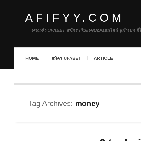
AFIFYY.COM
ทางเข้า UFABET สมัคร เว็บแทงบอลออนไลน์ ยูฟ่าเบท ที่
HOME
สมัคร UFABET
ARTICLE
Tag Archives:
money