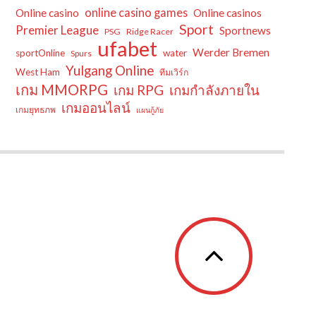
online casino games
Online casino
Online casinos
Sport
Premier League
Sportnews
PSG
Ridge Racer
ufabet
Werder Bremen
sportOnline
water
Spurs
Yulgang Online
West Ham
ทีมเวิร์ก
เกม MMORPG
เกม RPG
เกมกำลังภายใน
เกมออนไลน์
เกมยุทธภพ
แผนกู้ภัย