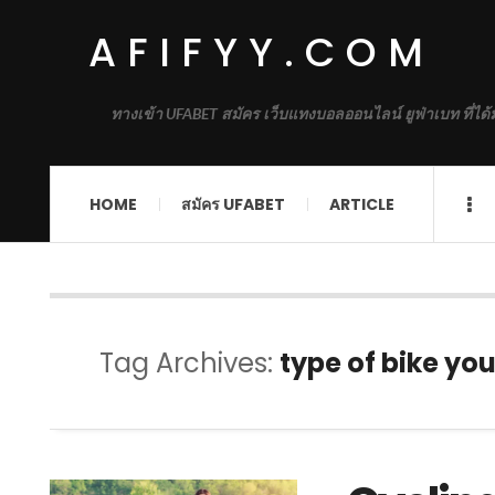
AFIFYY.COM
ทางเข้า UFABET สมัคร เว็บแทงบอลออนไลน์ ยูฟ่าเบท ที่ได
HOME
สมัคร UFABET
ARTICLE
Tag Archives:
type of bike yo