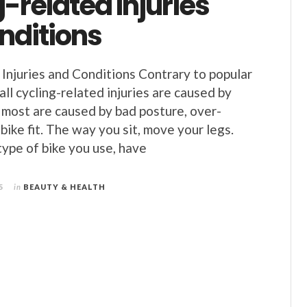
-related Injuries
nditions
 Injuries and Conditions Contrary to popular
all cycling-related injuries are caused by
, most are caused by bad posture, over-
 bike fit. The way you sit, move your legs.
type of bike you use, have
5
in
BEAUTY & HEALTH