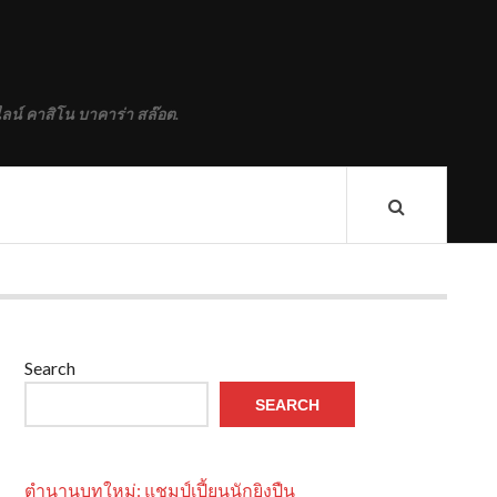
ลน์ คาสิโน บาคาร่า สล๊อต.
Search
SEARCH
ตำนานบทใหม่: แชมป์เปี้ยนนักยิงปืน